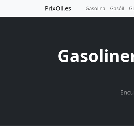
PrixOil.es
Gasolina
Gasóil
G
Gasoline
Encu