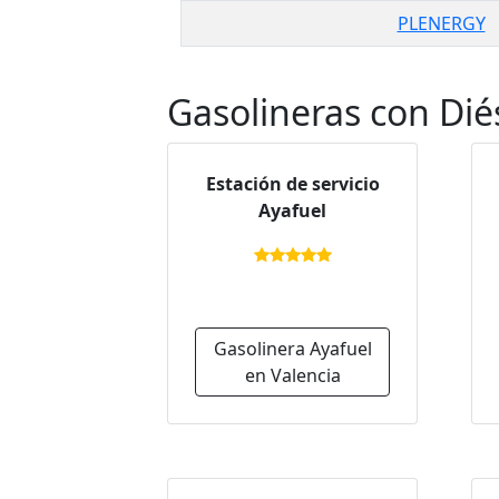
PLENERGY
Gasolineras con Dié
Estación de servicio
Ayafuel
Gasolinera Ayafuel
en Valencia