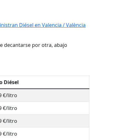
istran Diésel en Valencia / València
re decantarse por otra, abajo
o Diésel
 €/litro
 €/litro
 €/litro
 €/litro