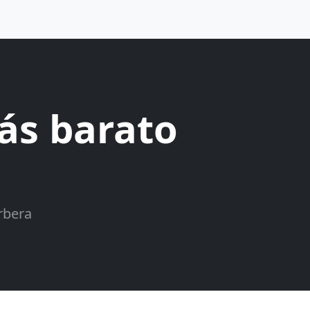
ás barato
rbera