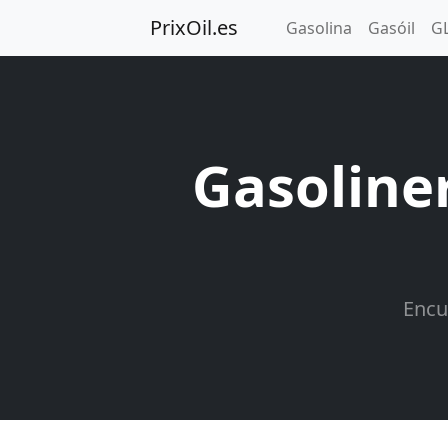
PrixOil.es
Gasolina
Gasóil
G
Gasoline
Encu